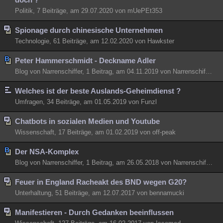
Besucht
Politik, 7 Beiträge, am 29.07.2020 von mUePEt353
Teilgenommen
Alle
Neue
Geschlossen
Spionage durch chinesische Unternehmen
Lesenswert
Schlüsselwörter
Technologie, 61 Beiträge, am 12.02.2020 von Hawkster
Peter Hammerschmidt - Deckname Adler
Blog von Narrenschiffer, 1 Beitrag, am 04.11.2019 von Narrenschiffer
Welches ist der beste Auslands-Geheimdienst ?
Umfragen, 34 Beiträge, am 01.05.2019 von Funzl
Chatbots in sozialen Medien und Youtube
Wissenschaft, 17 Beiträge, am 01.02.2019 von off-peak
Der NSA-Komplex
Blog von Narrenschiffer, 1 Beitrag, am 26.05.2018 von Narrenschiffer
Feuer in England Racheakt des BND wegen G20?
Unterhaltung, 51 Beiträge, am 12.07.2017 von bennamucki
Manifestieren - Durch Gedanken beeinflussen