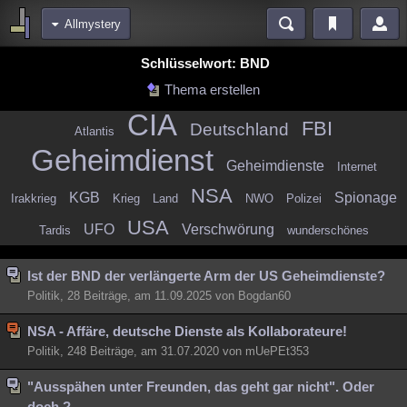
Allmystery
Bereiche
Schlüsselwort: BND
Echtzeit
Diskussionen
Blogs
Videos
Statistiken
Thema erstellen
CIA
Chat
Wiki
Neuigkeiten
2
FBI
Deutschland
Atlantis
meine Rubriken
Geheimdienst
Geheimdienste
Internet
Menschen
Wissenschaft
Politik
Mystery
Kriminalfälle
NSA
KGB
Spionage
Irakkrieg
Krieg
Land
NWO
Polizei
Spiritualität
Verschwörungen
Technologie
Ufologie
USA
UFO
Verschwörung
Tardis
wunderschönes
Natur
Umfragen
Unterhaltung
weitere Rubriken
Ist der BND der verlängerte Arm der US Geheimdienste?
Politik, 28 Beiträge, am 11.09.2025 von Bogdan60
Philosophie
Träume
Orte
Esoterik
Literatur
NSA - Affäre, deutsche Dienste als Kollaborateure!
Astronomie
Helpdesk
Gruppen
Gaming
Filme
Politik, 248 Beiträge, am 31.07.2020 von mUePEt353
Musik
Clash
Verbesserungen
Allmystery
English
"Ausspähen unter Freunden, das geht gar nicht". Oder
Übersichten
doch ?