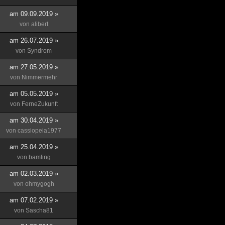
am 09.09.2019 »
von
alibert
am 26.07.2019 »
von
Syndrom
am 27.05.2019 »
von
Nimmermehr
am 05.05.2019 »
von
FerneZukunft
am 30.04.2019 »
von
cassiopeia1977
am 25.04.2019 »
von
bamling
am 02.03.2019 »
von
ohmygogh
am 07.02.2019 »
von
Sascha81