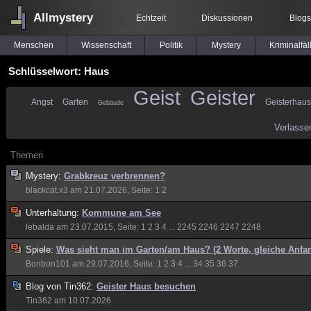
Allmystery
Echtzeit
Diskussionen
Blogs
Menschen
Wissenschaft
Politik
Mystery
Kriminalfäl
Schlüsselwort: Haus
Geist
Geister
Angst
Garten
Geisterhaus
Gebäude
Verlasse
Themen
Mystery:
Grabkreuz verbrennen?
blackcat.x3
am 21.07.2026, Seite:
1
2
Unterhaltung:
Kommune am See
lebalda
am 23.07.2015, Seite:
1
2
3
4
...
2245
2246
2247
2248
Spiele:
Was sieht man im Garten/am Haus? (2 Worte, gleiche Anf
Bonbon101
am 29.07.2016, Seite:
1
2
3
4
...
34
35
36
37
Blog von
Tin362:
Geister Haus besuchen
Tin362
am 10.07.2026