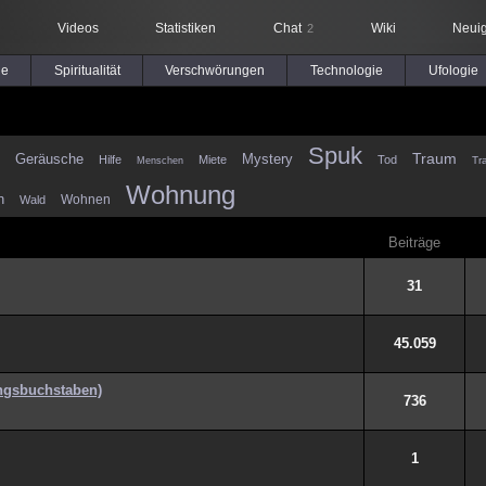
Videos
Statistiken
Chat
Wiki
Neuig
2
le
Spiritualität
Verschwörungen
Technologie
Ufologie
Spuk
Traum
Geräusche
Mystery
Hilfe
Miete
Tod
Menschen
Tr
Wohnung
n
Wohnen
Wald
Beiträge
31
45.059
angsbuchstaben)
736
1