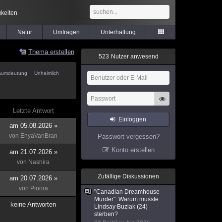
keiten
Natur
Umfragen
Unterhaltung
Thema erstellen
5
2
3
Nutzer anwesend
aumdeutung
Unheimlich
Letzte Antwort
Einloggen
am 05.08.2026 »
von
EnyaVanBran
Passwort vergessen?
Konto erstellen
am 21.07.2026 »
von
Nashira
Zufällige Diskussionen
am 20.07.2026 »
von
Pinora
"Canadian Dreamhouse
Murder": Warum musste
keine Antworten
Lindsay Buziak (24)
sterben?