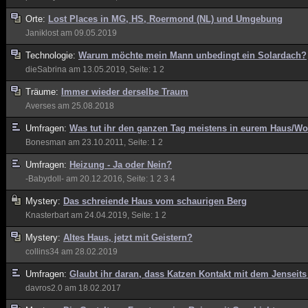
Orte:
Lost Places in MG, HS, Roermond (NL) und Umgebung
Janiklost
am 09.05.2019
Technologie:
Warum möchte mein Mann unbedingt ein Solardach?
dieSabrina
am 13.05.2019, Seite:
1
2
Träume:
Immer wieder derselbe Traum
Averses
am 25.08.2018
Umfragen:
Was tut ihr den ganzen Tag meistens in eurem Haus/
Bonesman
am 23.10.2011, Seite:
1
2
Umfragen:
Heizung - Ja oder Nein?
-Babydoll-
am 20.12.2016, Seite:
1
2
3
4
Mystery:
Das schreiende Haus vom schaurigen Berg
Knasterbart
am 24.04.2019, Seite:
1
2
Mystery:
Altes Haus, jetzt mit Geistern?
collins34
am 28.02.2019
Umfragen:
Glaubt ihr daran, dass Katzen Kontakt mit dem Jenseit
davros2.0
am 18.02.2017