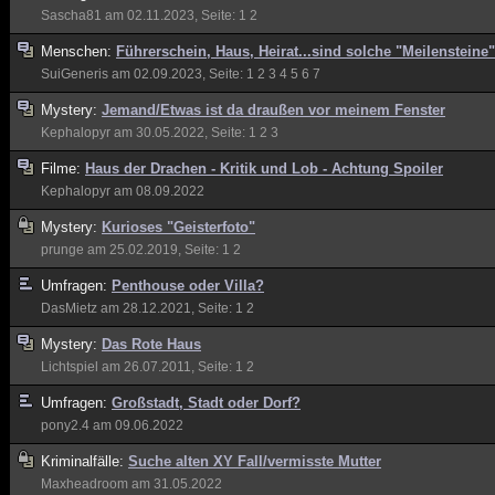
Sascha81
am 02.11.2023, Seite:
1
2
Menschen:
Führerschein, Haus, Heirat...sind solche "Meilensteine
SuiGeneris
am 02.09.2023, Seite:
1
2
3
4
5
6
7
Mystery:
Jemand/Etwas ist da draußen vor meinem Fenster
Kephalopyr
am 30.05.2022, Seite:
1
2
3
Filme:
Haus der Drachen - Kritik und Lob - Achtung Spoiler
Kephalopyr
am 08.09.2022
Mystery:
Kurioses "Geisterfoto"
prunge
am 25.02.2019, Seite:
1
2
Umfragen:
Penthouse oder Villa?
DasMietz
am 28.12.2021, Seite:
1
2
Mystery:
Das Rote Haus
Lichtspiel
am 26.07.2011, Seite:
1
2
Umfragen:
Großstadt, Stadt oder Dorf?
pony2.4
am 09.06.2022
Kriminalfälle:
Suche alten XY Fall/vermisste Mutter
Maxheadroom
am 31.05.2022