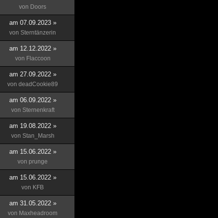
von
Doors
am 07.09.2023 »
von
Sterntänzerin
am 12.12.2022 »
von
Flaccoon
am 27.09.2022 »
von
deadCookie89
am 06.09.2022 »
von
Sternenkraft
am 19.08.2022 »
von
Stan_Marsh
am 15.06.2022 »
von
prunge
am 15.06.2022 »
von
KFB
am 31.05.2022 »
von
Maxheadroom