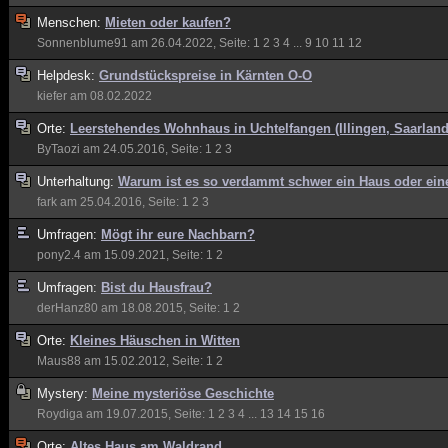
Menschen:
Mieten oder kaufen?
Sonnenblume91
am 26.04.2022, Seite:
1
2
3
4
...
9
10
11
12
Helpdesk:
Grundstückspreise in Kärnten O-O
kiefer
am 08.02.2022
Orte:
Leerstehendes Wohnhaus in Uchtelfangen (Illingen, Saarland
ByTaozi
am 24.05.2016, Seite:
1
2
3
Unterhaltung:
Warum ist es so verdammt schwer ein Haus oder ei
fark
am 25.04.2016, Seite:
1
2
3
Umfragen:
Mögt ihr eure Nachbarn?
pony2.4
am 15.09.2021, Seite:
1
2
Umfragen:
Bist du Hausfrau?
derHanz80
am 18.08.2015, Seite:
1
2
Orte:
Kleines Häuschen in Witten
Maus88
am 15.02.2012, Seite:
1
2
Mystery:
Meine mysteriöse Geschichte
Roydiga
am 19.07.2015, Seite:
1
2
3
4
...
13
14
15
16
Orte:
Altes Haus am Waldrand