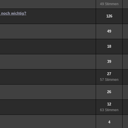
49 Stimmen
" noch wichtig?
126
49
18
39
27
57 Stimmen
26
12
63 Stimmen
4