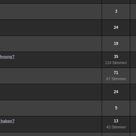
3
24
19
Wohnung?
35
124 Stimmen
71
87 Stimmen
24
5
s haben?
13
45 Stimmen