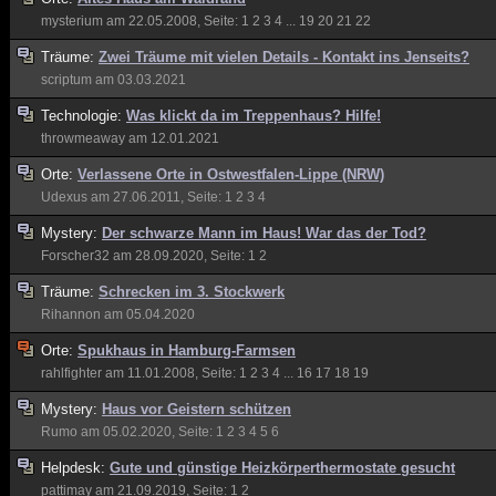
mysterium
am 22.05.2008, Seite:
1
2
3
4
...
19
20
21
22
Träume:
Zwei Träume mit vielen Details - Kontakt ins Jenseits?
scriptum
am 03.03.2021
Technologie:
Was klickt da im Treppenhaus? Hilfe!
throwmeaway
am 12.01.2021
Orte:
Verlassene Orte in Ostwestfalen-Lippe (NRW)
Udexus
am 27.06.2011, Seite:
1
2
3
4
Mystery:
Der schwarze Mann im Haus! War das der Tod?
Forscher32
am 28.09.2020, Seite:
1
2
Träume:
Schrecken im 3. Stockwerk
Rihannon
am 05.04.2020
Orte:
Spukhaus in Hamburg-Farmsen
rahlfighter
am 11.01.2008, Seite:
1
2
3
4
...
16
17
18
19
Mystery:
Haus vor Geistern schützen
Rumo
am 05.02.2020, Seite:
1
2
3
4
5
6
Helpdesk:
Gute und günstige Heizkörperthermostate gesucht
pattimay
am 21.09.2019, Seite:
1
2