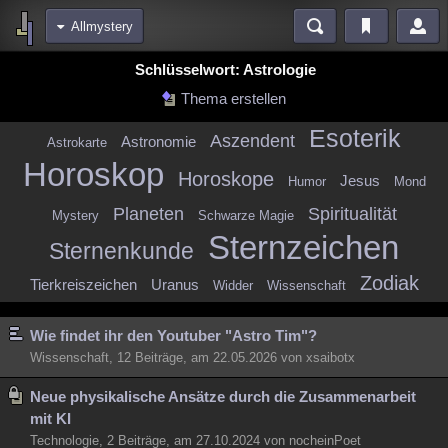
Allmystery
Bereiche
Schlüsselwort: Astrologie
Echtzeit
Diskussionen
Blogs
Videos
Statistiken
Thema erstellen
Chat
Wiki
Neuigkeiten
2
Esoterik
Aszendent
Astronomie
Astrokarte
meine Rubriken
Horoskop
Horoskope
Jesus
Humor
Mond
Menschen
Wissenschaft
Politik
Mystery
Kriminalfälle
Planeten
Spiritualität
Mystery
Schwarze Magie
Spiritualität
Verschwörungen
Technologie
Ufologie
Sternzeichen
Sternenkunde
Natur
Umfragen
Unterhaltung
Zodiak
Tierkreiszeichen
Uranus
Widder
Wissenschaft
weitere Rubriken
Philosophie
Träume
Orte
Esoterik
Literatur
Wie findet ihr den Youtuber "Astro Tim"?
Wissenschaft, 12 Beiträge, am 22.05.2026 von xsaibotx
Astronomie
Helpdesk
Gruppen
Gaming
Filme
Neue physikalische Ansätze durch die Zusammenarbeit
Musik
Clash
Verbesserungen
Allmystery
English
mit KI
Übersichten
Technologie, 2 Beiträge, am 27.10.2024 von nocheinPoet