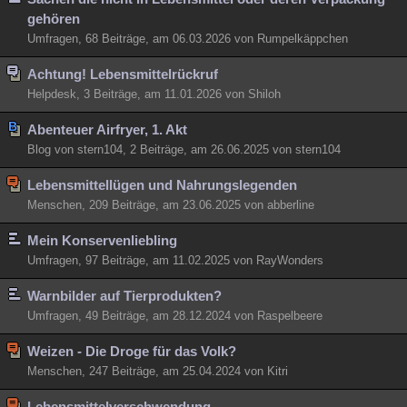
gehören
Besucht
Teilgenommen
Alle
Neue
Geschlossen
Umfragen, 68 Beiträge, am 06.03.2026 von Rumpelkäppchen
Lesenswert
Schlüsselwörter
Achtung! Lebensmittelrückruf
Helpdesk, 3 Beiträge, am 11.01.2026 von Shiloh
Abenteuer Airfryer, 1. Akt
Blog von stern104, 2 Beiträge, am 26.06.2025 von stern104
Lebensmittellügen und Nahrungslegenden
Menschen, 209 Beiträge, am 23.06.2025 von abberline
Mein Konservenliebling
Umfragen, 97 Beiträge, am 11.02.2025 von RayWonders
Warnbilder auf Tierprodukten?
Umfragen, 49 Beiträge, am 28.12.2024 von Raspelbeere
Weizen - Die Droge für das Volk?
Menschen, 247 Beiträge, am 25.04.2024 von Kitri
Lebensmittelverschwendung