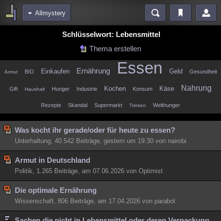
Allmystery
Bereiche
Schlüsselwort: Lebensmittel
Echtzeit
Diskussionen
Blogs
Videos
Statistiken
Thema erstellen
Essen
Chat
Wiki
Neuigkeiten
Ernährung
Einkaufen
Geld
BIO
Gesundheit
Armut
meine Rubriken
Nahrung
Kochen
Käse
Gift
Hunger
Industrie
Konsum
Haushalt
Menschen
Wissenschaft
Politik
Mystery
Kriminalfälle
Rezepte
Skandal
Supermarkt
Welthunger
Trinken
Spiritualität
Verschwörungen
Technologie
Ufologie
Was kocht ihr gerade/oder für heute zu essen?
Natur
Umfragen
Unterhaltung
Unterhaltung, 40.542 Beiträge, gestern um 19:30 von nairobi
weitere Rubriken
Armut in Deutschland
Philosophie
Träume
Orte
Esoterik
Literatur
Politik, 1.265 Beiträge, am 07.06.2026 von Optimist
Astronomie
Helpdesk
Gruppen
Gaming
Filme
Die optimale Ernährung
Wissenschaft, 806 Beiträge, am 17.04.2026 von parabol
Musik
Clash
Verbesserungen
Allmystery
English
Übersichten
Sachen die nicht in Lebensmittel oder deren Verpackung