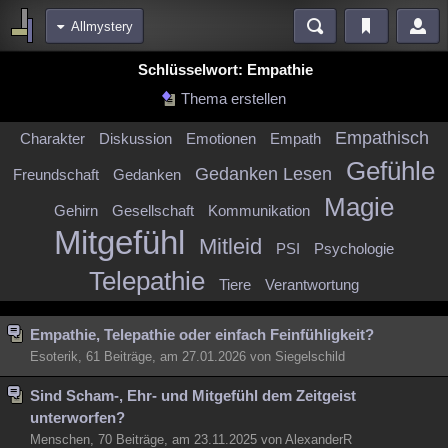
Allmystery
Bereiche
Schlüsselwort: Empathie
Echtzeit
Diskussionen
Blogs
Videos
Statistiken
Thema erstellen
Chat
Wiki
Neuigkeiten
Empathisch
Charakter
Diskussion
Emotionen
Empath
meine Rubriken
Gefühle
Gedanken Lesen
Freundschaft
Gedanken
Menschen
Wissenschaft
Politik
Mystery
Kriminalfälle
Magie
Gehirn
Gesellschaft
Kommunikation
Spiritualität
Verschwörungen
Technologie
Ufologie
Mitgefühl
Mitleid
PSI
Psychologie
Natur
Umfragen
Unterhaltung
Telepathie
Tiere
Verantwortung
weitere Rubriken
Philosophie
Träume
Orte
Esoterik
Literatur
Empathie, Telepathie oder einfach Feinfühligkeit?
Esoterik, 61 Beiträge, am 27.01.2026 von Siegelschild
Astronomie
Helpdesk
Gruppen
Gaming
Filme
Sind Scham-, Ehr- und Mitgefühl dem Zeitgeist
Musik
Clash
Verbesserungen
Allmystery
English
unterworfen?
Übersichten
Menschen, 70 Beiträge, am 23.11.2025 von AlexanderR