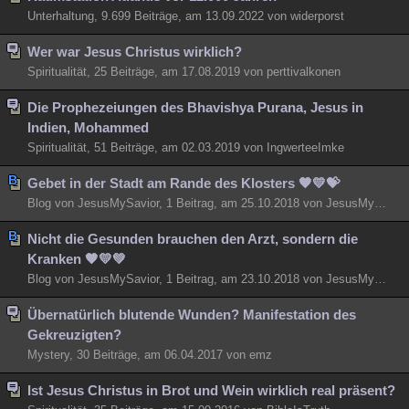
Unterhaltung, 9.699 Beiträge, am 13.09.2022 von widerporst
Besucht
Teilgenommen
Alle
Neue
Geschlossen
Wer war Jesus Christus wirklich?
Lesenswert
Schlüsselwörter
Spiritualität, 25 Beiträge, am 17.08.2019 von perttivalkonen
Die Prophezeiungen des Bhavishya Purana, Jesus in
Indien, Mohammed
Spiritualität, 51 Beiträge, am 02.03.2019 von IngwerteeImke
Gebet in der Stadt am Rande des Klosters 🧡💛💝
Blog von JesusMySavior, 1 Beitrag, am 25.10.2018 von JesusMySavior
Nicht die Gesunden brauchen den Arzt, sondern die
Kranken 🧡💛💚
Blog von JesusMySavior, 1 Beitrag, am 23.10.2018 von JesusMySavior
Übernatürlich blutende Wunden? Manifestation des
Gekreuzigten?
Mystery, 30 Beiträge, am 06.04.2017 von emz
Ist Jesus Christus in Brot und Wein wirklich real präsent?