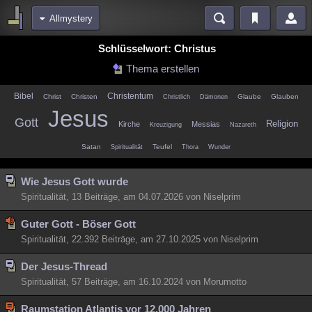
Allmystery
Bereiche
Schlüsselwort: Christus
Echtzeit
Diskussionen
Blogs
Videos
Statistiken
Thema erstellen
Chat
Wiki
Neuigkeiten
2
Bibel
Christentum
Christ
Christen
Glaube
Glauben
Christlich
Dämonen
Jesus
meine Rubriken
Gott
Religion
Kirche
Messias
Kreuzigung
Nazareth
Menschen
Wissenschaft
Politik
Mystery
Kriminalfälle
Satan
Teufel
Spiritualität
Thora
Wunder
Spiritualität
Verschwörungen
Technologie
Ufologie
Wie Jesus Gott wurde
Natur
Umfragen
Unterhaltung
Spiritualität, 13 Beiträge, am 04.07.2026 von Niselprim
weitere Rubriken
Guter Gott - Böser Gott
Philosophie
Träume
Orte
Esoterik
Literatur
Spiritualität, 22.392 Beiträge, am 27.10.2025 von Niselprim
Astronomie
Helpdesk
Gruppen
Gaming
Filme
Der Jesus-Thread
Spiritualität, 57 Beiträge, am 16.10.2024 von Morumotto
Musik
Clash
Verbesserungen
Allmystery
English
Übersichten
Raumstation Atlantis vor 12.000 Jahren