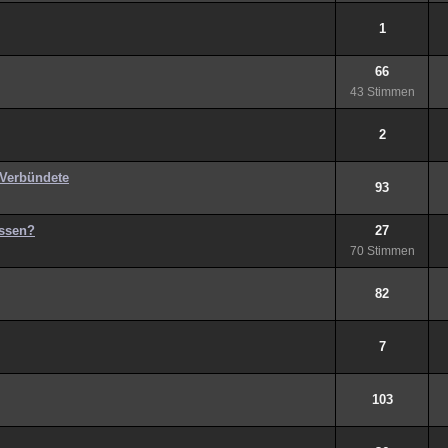
1
66
43 Stimmen
2
 Verbündete
93
ossen?
27
70 Stimmen
82
7
103