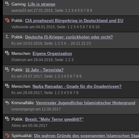
Gaming:
Life is strange
aseria23
am 27.01.2015, Seite:
1
2
3
4
5
6
7
8
9
Politik:
CIA prophezeit Bürgerkrieg in Deutschland und EU
Valbowski
am 04.01.2015, Seite:
1
2
3
4
5
6
7
8
9
10
Politik:
Deutsche IS-Krieger: zurückholen oder nicht?
Kc
am 10.02.2019, Seite:
1
2
3
4
...
20
21
22
23
Menschen:
Eigene Organisation
Districon
am 28.04.2018, Seite:
1
2
3
Politik:
16 Jahr - Terrorista?
Kc
am 24.07.2017, Seite:
1
2
3
4
5
6
7
8
9
Menschen:
Nadja Ramadan - Gnade für die Gnadenlosen?
Kc
am 28.09.2017, Seite:
1
2
3
4
5
6
7
8
Kriminalfälle:
Vermisster Jugendlicher Islamistischer Hintergrund
lonerangergrl
am 12.06.2017
Politik:
Brexit: "Mehr Terror gewählt?"
Allmo
am 05.06.2017
Spiritualität:
Die wahren Gründe des sogenannten Islamischen Staa