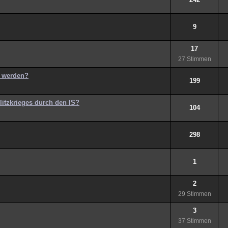
9
17
27 Stimmen
s werden?
199
Blitzkrieges durch den IS?
104
298
1
2
29 Stimmen
3
37 Stimmen