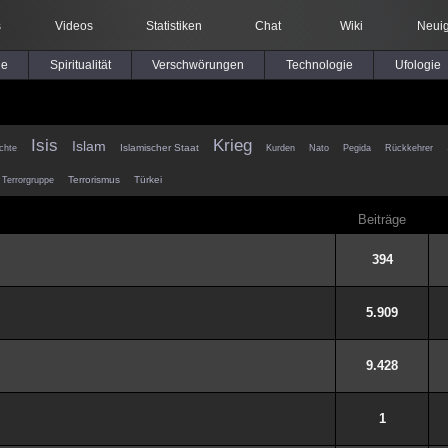
s
Videos
Statistiken
Chat
Wiki
Neuig
le
Spiritualität
Verschwörungen
Technologie
Ufologie
Isis
Krieg
Islam
Islamischer Staat
chte
Kurden
Nato
Pegida
Rückkehrer
Terrorismus
Türkei
Terrorgruppe
Beiträge
394
5.909
9.428
1