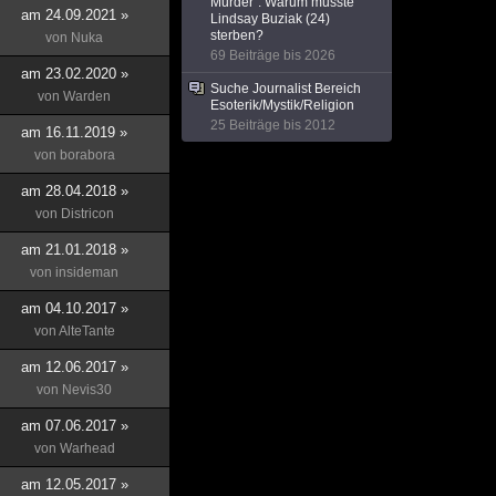
Murder": Warum musste
am 24.09.2021 »
Lindsay Buziak (24)
sterben?
von
Nuka
69 Beiträge bis 2026
am 23.02.2020 »
Suche Journalist Bereich
von
Warden
Esoterik/Mystik/Religion
25 Beiträge bis 2012
am 16.11.2019 »
von
borabora
am 28.04.2018 »
von
Districon
am 21.01.2018 »
von
insideman
am 04.10.2017 »
von
AlteTante
am 12.06.2017 »
von
Nevis30
am 07.06.2017 »
von
Warhead
am 12.05.2017 »