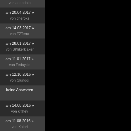
von
adeodata
am 20.04.2017 »
von
cheroks
am 14.03.2017 »
von
EZTerra
am 28.01.2017 »
von
SKlikerklaker
am 11.01.2017 »
von
Fedaykin
am 12.10.2016 »
von
Glünggi
keine Antworten
am 14.08.2016 »
von
kitthey
am 11.08.2016 »
von
Katori