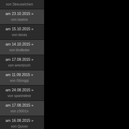
von
Streuselchen
am 23.10.2015 »
von
lawine
am 15.10.2015 »
von
tanas
am 14.10.2015 »
von
blutfeder
am 17.09.2015 »
von
wrentzsch
am 11.09.2015 »
von
Glünggi
am 24.08.2015 »
von
spielmitmir
am 17.08.2015 »
von
z3001x
am 16.08.2015 »
von
Quiver