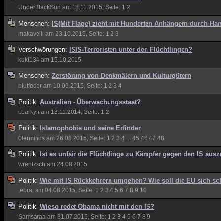
UnderBlackSun
am 18.11.2015, Seite:
1
2
Menschen:
IS(Mit Flage) zieht mit Hunderten Anhängern durch Han
makavelli
am 23.10.2015, Seite:
1
2
3
Verschwörungen:
ISIS-Terroristen unter den Flüchtlingen?
kuki134
am 15.10.2015
Menschen:
Zerstörung von Denkmälern und Kulturgütern
blutfeder
am 10.09.2015, Seite:
1
2
3
4
Politik:
Australien - Überwachungsstaat?
cbarkyn
am 13.11.2014, Seite:
1
2
Politik:
Islamophobie und seine Erfinder
0terminus
am 26.08.2015, Seite:
1
2
3
4
...
45
46
47
48
Politik:
Ist es unfair die Flüchtlinge zu Kämpfer gegen den IS aus
wrentzsch
am 24.08.2015
Politik:
Wie mit IS Rückkehrern umgehen? Wie soll die EU sich sc
.ebra.
am 04.08.2015, Seite:
1
2
3
4
5
6
7
8
9
10
Politik:
Wieso redet Obama nicht mit den IS?
Samsaraa
am 31.07.2015, Seite:
1
2
3
4
5
6
7
8
9