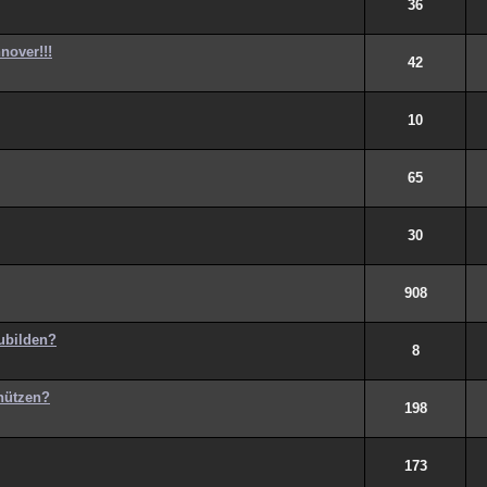
36
nover!!!
42
10
65
30
908
zubilden?
8
hützen?
198
173