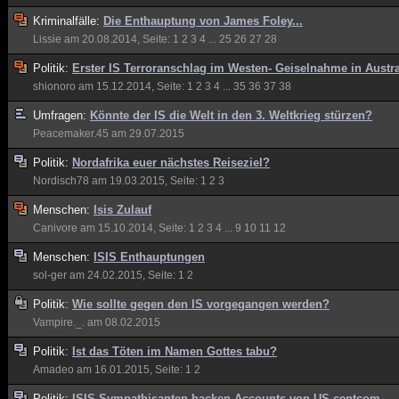
Kriminalfälle:
Die Enthauptung von James Foley...
Lissie
am 20.08.2014, Seite:
1
2
3
4
...
25
26
27
28
Politik:
Erster IS Terroranschlag im Westen- Geiselnahme in Austra
shionoro
am 15.12.2014, Seite:
1
2
3
4
...
35
36
37
38
Umfragen:
Könnte der IS die Welt in den 3. Weltkrieg stürzen?
Peacemaker.45
am 29.07.2015
Politik:
Nordafrika euer nächstes Reiseziel?
Nordisch78
am 19.03.2015, Seite:
1
2
3
Menschen:
Isis Zulauf
Canivore
am 15.10.2014, Seite:
1
2
3
4
...
9
10
11
12
Menschen:
ISIS Enthauptungen
sol-ger
am 24.02.2015, Seite:
1
2
Politik:
Wie sollte gegen den IS vorgegangen werden?
Vampire._.
am 08.02.2015
Politik:
Ist das Töten im Namen Gottes tabu?
Amadeo
am 16.01.2015, Seite:
1
2
Politik:
ISIS Sympathisanten hacken Accounts von US centcom