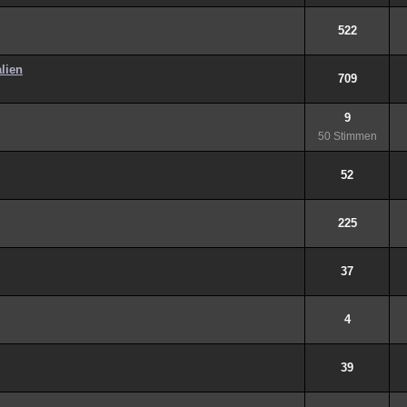
522
lien
709
9
50 Stimmen
52
225
37
4
39