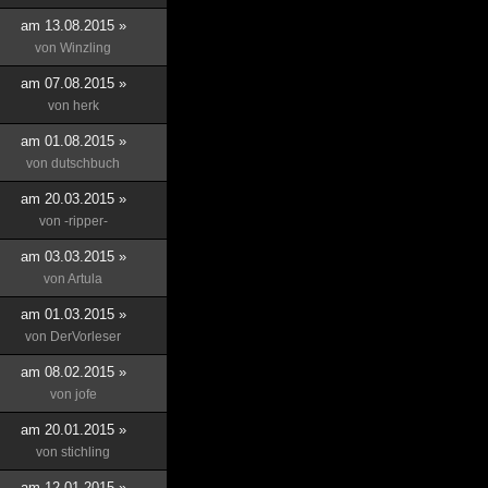
am 13.08.2015 »
von
Winzling
am 07.08.2015 »
von
herk
am 01.08.2015 »
von
dutschbuch
am 20.03.2015 »
von
-ripper-
am 03.03.2015 »
von
Artula
am 01.03.2015 »
von
DerVorleser
am 08.02.2015 »
von
jofe
am 20.01.2015 »
von
stichling
am 12.01.2015 »