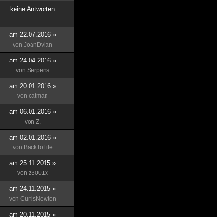
keine Antworten
am 22.07.2016 »
von
JoanDylan
am 24.04.2016 »
von
Serpens
am 20.01.2016 »
von
catman
am 06.01.2016 »
von
Z.
am 02.01.2016 »
von
BackToLife
am 25.11.2015 »
von
z3001x
am 24.11.2015 »
von
CurtisNewton
am 20.11.2015 »