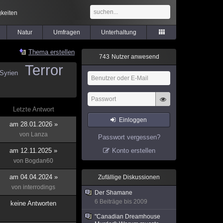
keiten
Natur
Umfragen
Unterhaltung
Thema erstellen
7
4
3
Nutzer anwesend
Terror
Syrien
Letzte Antwort
Einloggen
am 28.01.2026 »
von
Lanza
Passwort vergessen?
am 12.11.2025 »
Konto erstellen
von
Bogdan60
am 04.04.2024 »
Zufällige Diskussionen
von
interrodings
Der Shamane
6 Beiträge bis 2009
keine Antworten
"Canadian Dreamhouse