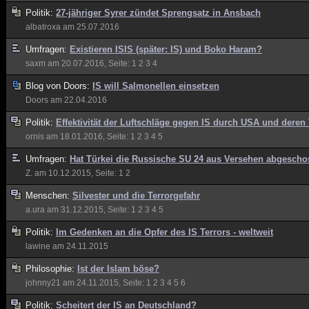
Politik:
27-jähriger Syrer zündet Sprengsatz in Ansbach
albatroxa
am 25.07.2016
Umfragen:
Existieren ISIS (später: IS) und Boko Haram?
saxm
am 20.07.2016, Seite:
1
2
3
4
Blog von
Doors:
IS will Salmonellen einsetzen
Doors
am 22.04.2016
Politik:
Effektivität der Luftschläge gegen IS durch USA und deren
ornis
am 18.01.2016, Seite:
1
2
3
4
5
Umfragen:
Hat Türkei die Russische SU 24 aus Versehen abgesch
Z.
am 10.12.2015, Seite:
1
2
Menschen:
Silvester und die Terrorgefahr
a.ura
am 31.12.2015, Seite:
1
2
3
4
5
Politik:
Im Gedenken an die Opfer des IS Terrors - weltweit
lawine
am 24.11.2015
Philosophie:
Ist der Islam böse?
johnny21
am 24.11.2015, Seite:
1
2
3
4
5
6
Politik:
Scheitert der IS an Deutschland?