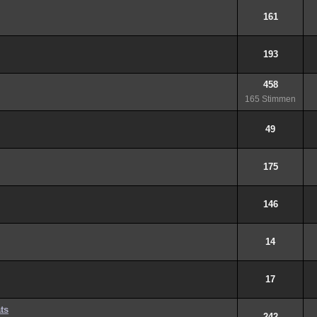
161
193
458
165 Stimmen
49
175
146
14
17
ts
242