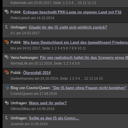
Kybernetis
am 10.05.2017, Seite:
1
2
3
4
...
10
11
12
13
Politik:
Erdogan beschießt PKK-Leute im eigenen Land mit F16
PeterLipisch
am 14.10.2014
Umfragen:
Glaubt ihr der IS zieht sich wirklich zurück?
A.I.
am 14.03.2017
Politik:
Wie kann Deutschland ein Land des (gewaltlosen) Frieden
tilia
am 24.01.2017, Seite:
1
2
3
4
5
6
7
8
9
10
11
Verschwörungen:
Für wie realistisch haltet ihr das Szenario eines 
NormalLife
am 20.12.2016, Seite:
1
2
3
4
5
6
Politik:
Ölpreisfall 2014
Gurkenhannes
am 24.10.2014, Seite:
1
2
3
4
...
12
13
14
15
Blog von
CosmicQueen:
"Der IS kann ohne Frauen nicht bestehen"
CosmicQueen
am 17.08.2016
Umfragen:
Wann seid ihr geiler?
OttmarZittlau
am 14.08.2016
Umfragen:
Sollte es den IS als Comic...
Juvenile
am 11.08.2016