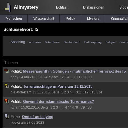
Allmystery
Echtzeit
Diskussionen
Blog
Menschen
Wissenschaft
Politik
Mystery
Kriminalfäl
Schlüsselwort: IS
Anschlag
Deutschland
Enthauptung
Australien
Boko Haram
Erdogan
Geschi
Themen
Politik:
Messerangriff in Solingen - mutmaßlicher Terrorakt des IS
pony2.4
am 24.08.2024, Seite:
1
2
3
4
...
18
19
20
21
Politik:
Terroranschläge in Paris am 13.11.2015
olekbolek
am 13.11.2015, Seite:
1
2
3
4
...
311
312
313
314
Politik:
Gewinnt der islamistische Terrorismus?
Kc
am 15.02.2015, Seite:
1
2
3
4
...
477
478
479
480
Filme:
One of us is lying
ligeya
am 27.09.2023